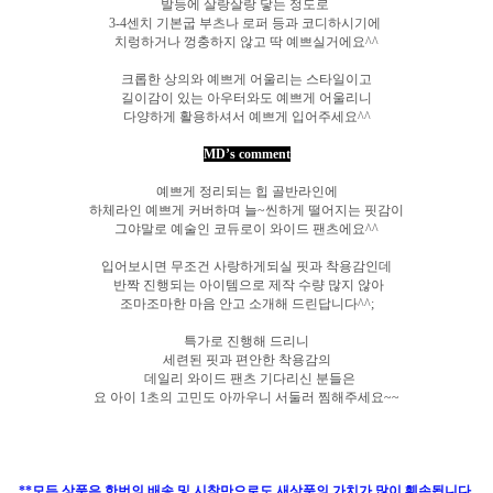
발등에 살랑살랑 닿는 정도로
3
-4센치 기본굽 부츠나 로퍼 등과 코디하시기에
치렁하거나 껑충하지 않고
딱 예쁘실거에요^^
크롭한 상의와 예쁘게 어울리는 스타일이고
길이감이 있는 아우터와도 예쁘게 어울리니
다양하게 활용하셔서 예쁘게 입어주세요^^
MD’s comment
예쁘게 정리되는 힙 골반라인에
하체라인 예쁘게 커버하며 늘~씬하게 떨어지는 핏감이
그야말로 예술인 코듀로이 와이드 팬츠에요^^
입어보시면 무조건 사랑하게되실 핏과 착용감인데
반짝 진행되는 아이템으로
제작 수량 많지 않아
조마조마한 마음 안고 소개해 드린답니다^^;
특가로 진행해 드리니
세련된 핏과 편안한 착용감의
데일리 와이드 팬츠 기다리신 분들은
요 아이 1초의 고민도 아까우니 서둘러 찜해주세요~~
**모든 상품은 한번의 배송 및 시착만으로도 새상품의 가치가 많이 훼손됩니다.