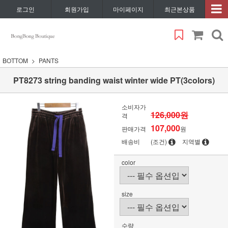
로그인
회원가입
마이페이지
최근본상품
BOTTOM
PANTS
PT8273 string banding waist winter wide PT(3colors)
소비자가
126,000원
격
107,000
판매가격
원
배송비
(조건)
지역별
color
size
수량