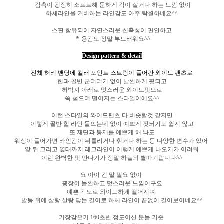
감촉이 굉장히 소프트해 둔하게 각이 살거나 하는 느낌 없이
하체라인을 커버하는 라인감도 아주 탁월하네요^^
스판 함유되어 자연스러운 신축성이 편안하고
착용감도 정말 부드러워요^^
Design pattern & detail
전체 허리 밴딩에 컬러 포인트 스트링이 들어간 와이드 팬츠로
힙과 골반 군더더기 없이 날씬하게 핏되고
허벅지 아래로 멋스러운 와이드핏으로
쭉 뻗으며 떨어지는 스타일이에요^^
이런 스타일의 와이드팬츠 다 비슷할것 같지만
이렇게 골반 힙 라인 들뜨는데 없이 예쁘게 핏되기도 쉽지 않고
또 재단과 봉제를 예쁘게 해 놔도
워싱이 들어가면 라인감이 뒤틀리거나 휘거나 하는 등
다양한 변수가 있어
앞 뒤 그리고 옆태까지 레그라인이 이렇게 예쁘게 나오기가 어려워
이런 완벽한 핏 만나기가 정말 하늘의 별따기랍니다^^
요 아이 긴 말 필요 없이
굉장히 늘씬하고 멋스러운 느낌이구요
예쁜 각도로 와이드하게 떨어지며
발등 위에 살랑 살랑 닿는 길이로 하체 라인이 끝없이 길어보이네요^^
기장감은
키 160초반 정도이신 분들 기준