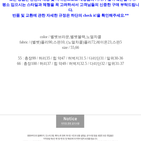
평소 입으시는 스타일과 체형을 꼭 고려하셔서 고객님들의 신중한 구매 부탁드립니
다.
반품 및 교환에 관한 자세한 규정은 하단의 check it!을 확인해주세요.**
color / 벨벳브라운,벨벳블랙,노멀차콜
fabric / (벨벳)폴리90,스판10, (노멀차콜)폴리72,레이온23,스판5
size / 55,66
55 : 총장99 / 허리35 / 힙 약47 / 허벅지31.5 / 다리단31 / 밑위30-36
66 : 총장100 / 허리37 / 힙 약49 / 허벅지32.5 / 다리단32 / 밑위31-37