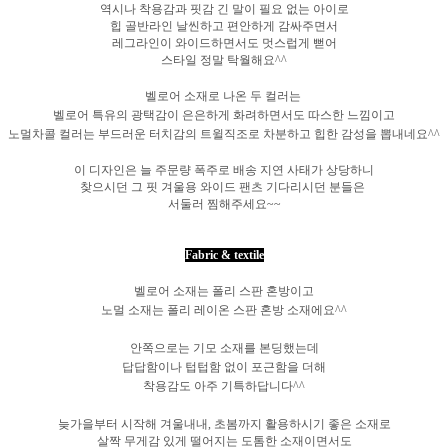
역시나 착용감과 핏감 긴 말이 필요 없는 아이로
힙 골반라인 날씬하고 편안하게 감싸주면서
레그라인이 와이드하면서도 멋스럽게 뻗어
스타일 정말 탁월해요^^
벨로어 소재로 나온 두 컬러는
벨로어 특유의 광택감이 은은하게 화려하면서도 따스한 느낌이고
노멀차콜 컬러는 부드러운 터치감의 트윌직조로 차분하고 힙한 감성을 뽑내네요^^
이 디자인은 늘 주문량 폭주로 배송 지연 사태가 상당하니
찾으시던 그 핏 겨울용 와이드 팬츠 기다리시던 분들은
서둘러 찜해주세요~~
Fabric & textile
벨로어 소재는 폴리 스판 혼방이고
노멀 소재는 폴리 레이온 스판 혼방 소재에요^^
안쪽으로는 기모 소재를 본딩했는데
답답함이나 텁텁함 없이 포근함을 더해
착용감도 아주 기특하답니다^^
늦가을부터 시작해 겨울내내, 초봄까지 활용하시기 좋은 소재로
살짝 무게감 있게 떨어지는 도톰한 소재이면서도