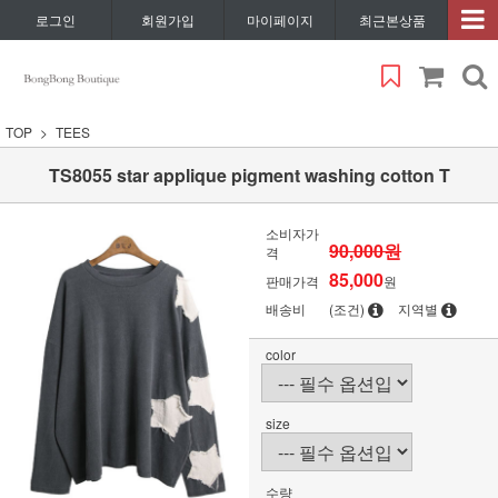
로그인
회원가입
마이페이지
최근본상품
TOP
TEES
TS8055 star applique pigment washing cotton T
소비자가
90,000원
격
85,000
판매가격
원
배송비
(조건)
지역별
color
size
수량