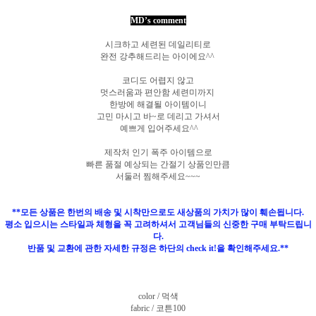
MD’s comment
시크하고 세련된 데일리티로
완전 강추해드리는 아이에요^^
코디도 어렵지 않고
멋스러움과 편안함 세련미까지
한방에 해결될 아이템이니
고민 마시고 바~로 데리고 가셔서
예쁘게 입어주세요^^
제작처 인기 폭주 아이템으로
빠른 품절 예상되는 간절기 상품인만큼
서둘러 찜해주세요~~~
**모든 상품은 한번의 배송 및 시착만으로도 새상품의 가치가 많이 훼손됩니다.
평소 입으시는 스타일과 체형을 꼭 고려하셔서 고객님들의 신중한 구매 부탁드립니
다.
반품 및 교환에 관한 자세한 규정은 하단의 check it!을 확인해주세요.**
color / 먹색
fabric / 코튼100