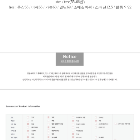
size / free(55-66반)
free : 총장65 / 어깨65 / 가슴68 / 밑단69 / 소매길이48 / 소매단12.5 / 팔통 약22