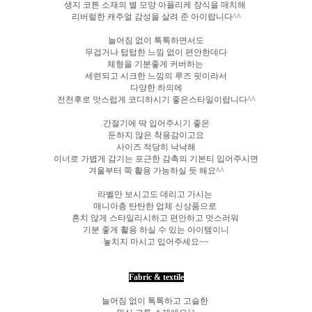
생지 코튼 소재의 별 모양 아플리케 장식을 매치해
리버럴한 캐주얼 감성을 살려 준 아이랍니다^^
늘어짐 없이 톡톡하면서도
무겁거나 텁텁한 느낌 없이 편안한데다
체형을 기분좋게 커버하는
세련되고 시크한 느낌의 루즈 핏이라서
다양한 하의에
전천후로 맛스럽게 코디하시기 좋은스타일이랍니다^^
간절기에 딱 입어주시기 좋은
둔하지 않은 착용감이고요
사이즈 적당히 낙낙해
이너로 가볍게 감기는 포근한 감촉의 기본티 입어주시면
겨울부터 쭉 활용 가능하실 듯 해요^^
라벨만 보시고도 데리고 가시는
매니아층 탄탄한 업체 신상품으로
흔치 않게 스타일리시하고
편안하고 멋스러워
기분 좋게 활용 하실 수 있는 아이템이니
놓치지 마시고 입어주세요~~
Fabric & textile
늘어짐 없이 톡톡하고 고슬한