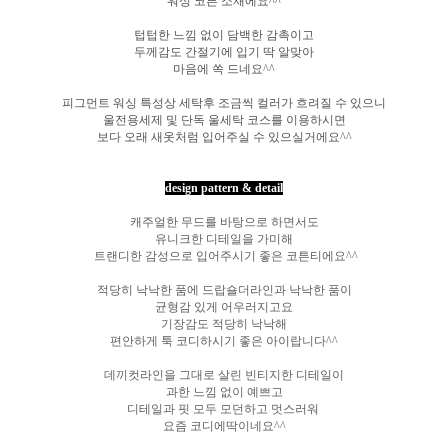
워싱 코튼 소재에요^^
텁텁한 느낌 없이 담백한 감촉이고
두께감도 간절기에 입기 딱 알맞아
마음에 쏙 드네요^^
피그먼트 워싱 특성상 세탁후 조금씩 컬러가 흐려질 수 있으니
울전용세제 및 단독 울세탁 코스를 이용하시면
보다 오래 새옷처럼 입어주실 수 있으실거에요^^
design pattern & detail
캐주얼한 무드를 바탕으로 하면서도
유니크한 디테일을 가미해
트랜디한 감성으로 입어주시기 좋은
코튼티에요^^
적당히 낙낙한 품에 드랍숄더라인과 낙낙한 품이
균형감 있게 어우러지고요
기장감도 적당히 낙낙해
편안하게 툭 코디하시기 좋은 아이랍니다^^
데끼컷라인을 그대로 살린 빈티지한 디테일이
과한 느낌 없이 예쁘고
디테일과 핏 모두 모던하고 멋스러워
요즘 코디에딱이네요^^