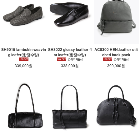
SH9015 lambskin weavin
SH8022 glossy leather fl
AC8300 HEN.leather stit
g loafer(한정수량)
at loafer(한정수량)
ched back pack
339,000원
338,000원
399,000원