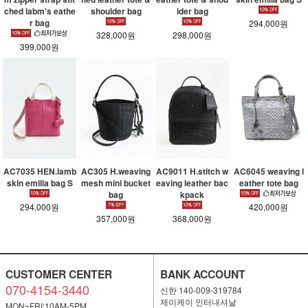
ched labm's eathe
shoulder bag
lder bag
r bag
294,000원
328,000원
298,000원
399,000원
AC7035 HEN.lamb
AC305 H.weaving
AC9011 H.stitch w
AC6045 weaving l
skin emilia bag S
mesh mini bucket
eaving leather bac
eather tote bag
bag
kpack
294,000원
420,000원
357,000원
368,000원
CUSTOMER CENTER
BANK ACCOUNT
070-4154-3440
신한 140-009-319784
제이케이 인터내셔날
MON~FRI:10AM-5PM