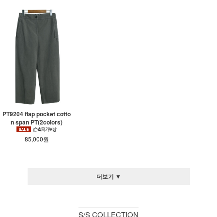
PT9204 flap pocket cotto
n span PT(2colors)
85,000원
더보기 ▼
S/S COLLECTION