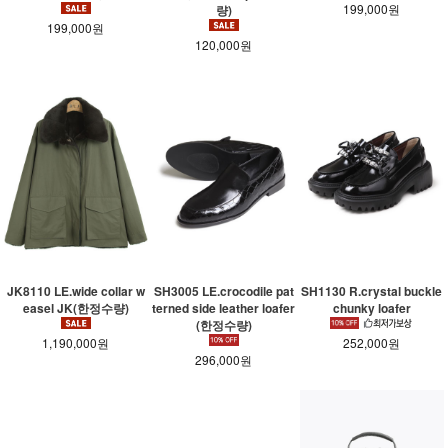
199,000원
량)
199,000원
120,000원
JK8110 LE.wide collar w
SH3005 LE.crocodile pat
SH1130 R.crystal buckle
easel JK(한정수량)
terned side leather loafer
chunky loafer
(한정수량)
1,190,000원
252,000원
296,000원