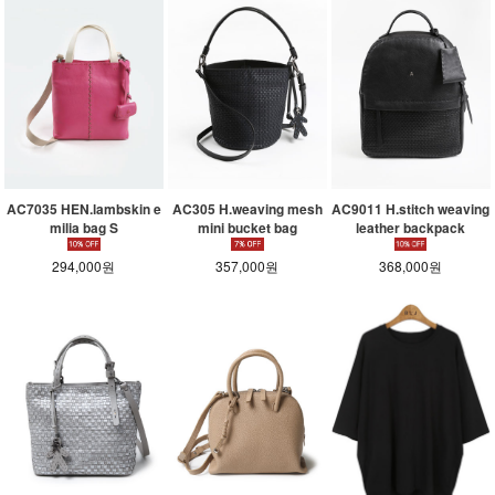
AC7035 HEN.lambskin e
AC305 H.weaving mesh
AC9011 H.stitch weaving
milia bag S
mini bucket bag
leather backpack
294,000원
357,000원
368,000원