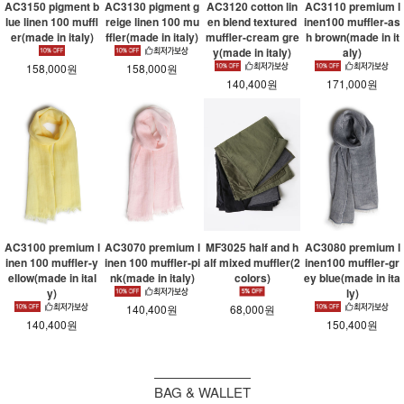
AC3150 pigment b
AC3130 pigment g
AC3120 cotton lin
AC3110 premium l
lue linen 100 muffl
reige linen 100 mu
en blend textured
inen100 muffler-as
er(made in italy)
ffler(made in italy)
muffler-cream gre
h brown(made in it
y(made in italy)
aly)
158,000원
158,000원
140,400원
171,000원
AC3100 premium l
AC3070 premium l
MF3025 half and h
AC3080 premium l
inen 100 muffler-y
inen 100 muffler-pi
alf mixed muffler(2
inen100 muffler-gr
ellow(made in ital
nk(made in italy)
colors)
ey blue(made in ita
y)
ly)
140,400원
68,000원
140,400원
150,400원
BAG & WALLET