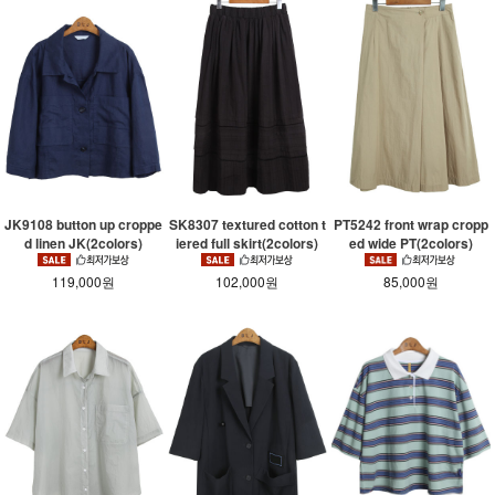
JK9108 button up croppe
SK8307 textured cotton t
PT5242 front wrap cropp
d linen JK(2colors)
iered full skirt(2colors)
ed wide PT(2colors)
119,000원
102,000원
85,000원