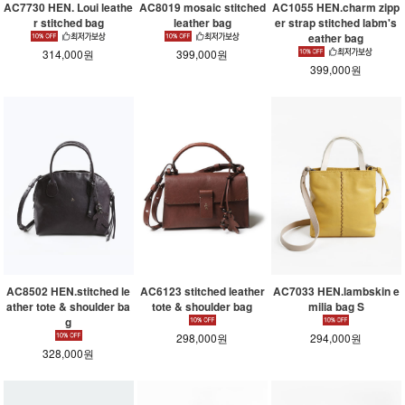
AC7730 HEN. Loui leathe
AC8019 mosaic stitched
AC1055 HEN.charm zipp
r stitched bag
leather bag
er strap stitched labm's
eather bag
314,000원
399,000원
399,000원
AC8502 HEN.stitched le
AC6123 stitched leather
AC7033 HEN.lambskin e
ather tote & shoulder ba
tote & shoulder bag
milia bag S
g
298,000원
294,000원
328,000원