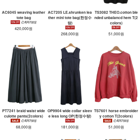
AC6045 weaving leather
AC7205 LE.shrunken lea
TS3082 THEO.cotton ble
tote bag
ther mini tote bag(한정수
nded unbalancd hem T(2
량)
colors)
420,000원
268,000원
51,000원
PT7241 braid waist wide
OP9904 wide collar sleev
TS7601 horse embroider
culotte pants(2colors)
e less long OP(한정수량)
y cotton T(2colors)
68,000원
181,000원
51,000원