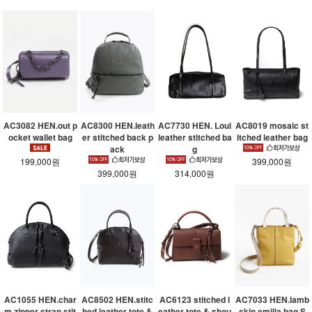
AC3082 HEN.out p
AC8300 HEN.leath
AC7730 HEN. Loui
AC8019 mosaic st
ocket wallet bag
er stitched back p
leather stitched ba
itched leather bag
ack
g
199,000원
399,000원
399,000원
314,000원
AC1055 HEN.char
AC8502 HEN.stitc
AC6123 stitched l
AC7033 HEN.lamb
m zipper strap stit
hed leather tote &
eather tote & shou
skin emilia bag S