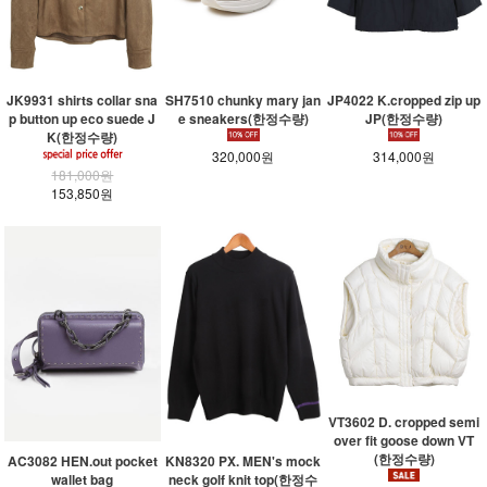
JK9931 shirts collar sna
SH7510 chunky mary jan
JP4022 K.cropped zip up
p button up eco suede J
e sneakers(한정수량)
JP(한정수량)
K(한정수량)
320,000원
314,000원
181,000원
153,850원
VT3602 D. cropped semi
over fit goose down VT
(한정수량)
KN8320 PX. MEN's mock
AC3082 HEN.out pocket
neck golf knit top(한정수
wallet bag