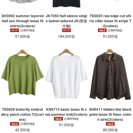
SH3092 summer layered
JK7050 half sleeve singl
TS5620 raw edge cut shi
half see through loose fit
e button tailored JK(한정
rts cillar loose fit stripe T
shirts(3colors)
수량)
(2colors)
57,600원
184,000원
51,000원
KN9715 basic loose fit c
SH9411 hidden line block
TS5629 butterfly embroi
ool summer knit(2colors)
point loose fit fheer cotto
dery patch cotton T(2corl
n sirts(2colors)
ors)
51,000원
85,000원
42,500원