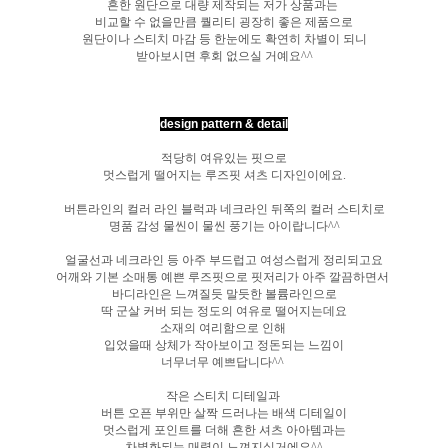
흔한 원단으로 대량 제작되는 저가 상품과는
비교할 수 없을만큼 퀄리티 굉장히 좋은 제품으로
원단이나 스티치 마감 등 한눈에도 확연히 차별이 되니
받아보시면 후회 없으실 거예요^^
design pattern & detail
적당히 여유있는 핏으로
멋스럽게 떨어지는 루즈핏 셔츠 디자인이에요.
버튼라인의 컬러 라인 블럭과 네크라인 뒤쪽의 컬러 스티치로
명품 감성 물씬이 물씬 풍기는 아이랍니다^^
얼굴선과 네크라인 등 아주 부드럽고 여성스럽게 정리되고요
어깨와 기본 소매통 예쁜 루즈핏으로 핏저리가 아주 깔끔하면서
바디라인은 느껴질듯 말듯한 볼륨라인으로
딱 군살 커버 되는 정도의 여유로 떨어지는데요
소재의 여리함으로 인해
입었을때 상체가 작아보이고 정돈되는 느낌이
너무너무 예쁘답니다^^
작은 스티치 디테일과
버튼 오픈 부위만 살짝 드러나는 배색 디테일이
멋스럽게 포인트를 더해 흔한 셔츠 아아템과는
차별화되는 매력이 느껴지실거에요^^