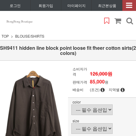
로그인
회원가입
마이페이지
최근본상품
TOP
BLOUSE/SHIRTS
SH9411 hidden line block point loose fit fheer cotton sirts(2
colors)
소비자가
126,000원
격
85,000
판매가격
원
배송비
(조건)
지역별
color
size