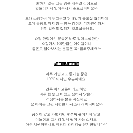
흔하지 않은 고급 명품 캐주얼 감성으로
멋드러지게 입어주시기 좋으실거에요^^
오래 소장하시며 두고두고 꺼내입기 좋으실 퀄리티에
크게 유행도 타지 않는 명품 감성의 디자인이라서
언제 입어도 질리지 않으실듯해요.
쇼핑 만렙이신 분들은 바로 알아보실만한
소장가치 100만점인 아이템이니
좋은옷 알아보시는 분들은 꼭~찜해주세요^^
Fabric & textile
아주 가볍고도 통기성 좋은
100% 아사면 우븐이에요.
간혹 아사코튼이라고 하면
너무 힘 없고 비침도 심하지 않을까
걱정하시는 분들 계신데요
요 아이는 그런 저렴한 아사소재가 아니에요^^
굉장히 얇고 가볍지만 후루룩 풀어지지 않고
어느정도 고시감 있게 핏이 사는 소재로
아주 시원하면서도 적당한 안정감을 유지한답니다^^