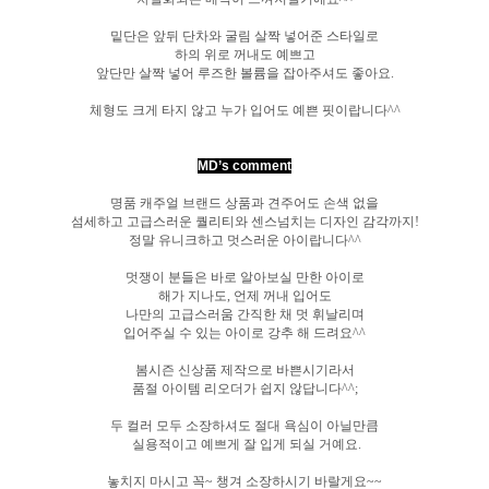
밑단은 앞뒤 단차와 굴림 살짝 넣어준 스타일로
하의 위로 꺼내도 예쁘고
앞단만 살짝 넣어 루즈한 볼륨을 잡아주셔도 좋아요.
체형도 크게 타지 않고 누가 입어도 예쁜 핏이랍니다^^
MD’s comment
명품 캐주얼 브랜드 상품과 견주어도 손색 없을
섬세하고 고급스러운 퀄리티와 센스넘치는 디자인 감각까지!
정말 유니크하고 멋스러운 아이랍니다^^
멋쟁이 분들은 바로 알아보실 만한 아이로
해가 지나도, 언제 꺼내 입어도
나만의 고급스러움 간직한 채 멋 휘날리며
입어주실 수 있는 아이로 강추 해 드려요^^
봄시즌 신상품 제작으로 바쁜시기라서
품절 아이템 리오더가 쉽지 않답니다^^;
두 컬러 모두 소장하셔도 절대 욕심이 아닐만큼
실용적이고 예쁘게 잘 입게 되실 거예요.
놓치지 마시고 꼭~ 챙겨 소장하시기 바랄게요~~