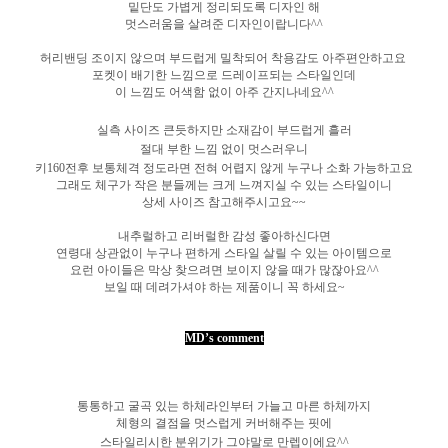
밑단도 가볍게 정리되도록 디자인 해
멋스러움을 살려준 디자인이랍니다^^
허리밴딩 조이지 않으며 부드럽게 밀착되어 착용감도 아주편안하고요
포켓이 배기한 느낌으로 드레이프되는 스타일인데
이 느낌도 어색함 없이 아주 간지나네요^^
실측 사이즈 큰듯하지만 소재감이 부드럽게 흘러
절대 부한 느낌 없이 멋스러우니
키160전후 보통체격 정도라면 전혀 어렵지 않게 누구나 소화 가능하고요
그래도 체구가 작은 분들께는 크게 느껴지실 수 있는 스타일이니
상세 사이즈 참고해주시고요~~
내추럴하고 리버럴한 감성 좋아하신다면
연령대 상관없이 누구나 편하게 스타일 살릴 수 있는 아이템으로
요런 아이들은 막상 찾으려면 보이지 않을 때가 많잖아요^^
보일 때 데려가셔야 하는 제품이니 꼭 하세요~
MD’s comment
통통하고 굴곡 있는 하체라인부터
가늘고 마른 하체까지
체형의 결점을 멋스럽게 커버해주는 핏에
스타일리시한 분위기가 그야말로 만렙이에요^^