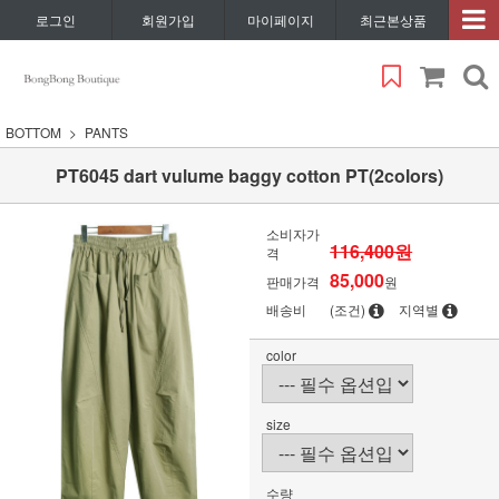
로그인
회원가입
마이페이지
최근본상품
BOTTOM
PANTS
PT6045 dart vulume baggy cotton PT(2colors)
소비자가
116,400원
격
85,000
판매가격
원
배송비
(조건)
지역별
color
size
수량