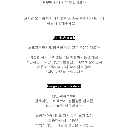
저부터 하나 챙겨 두었네요^^
실시간 오더량 따박따박 쌓이는 주문 폭주 아이템이니
서둘러 찜해주세요~~~
Fabric & textile
보드라우면서도 담백한 워싱 코튼 우븐이에요^^
비슷한 저가 아이템들과는 차별화되는 소재로
가볍지만 고시감 적당해 볼륨감도 예쁘게 살리면서
너무 바스락거리거나 각이 살지 않아
핏감이 아주 예쁘답니다^^
Design pattern & detail
밴딩 웨이스트에
절개라인으로 예쁘게 볼륨감을 살려준
배기 스타일 팬츠에요^^
골반과 아랫배, 힙 라인 부한 느낌 없이
산뜻하게 정리되면서
허벅지라인 아래로 볼륨감을 가미했고