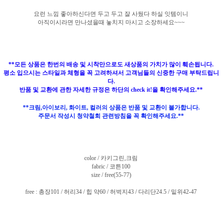
요런 느낌 좋아하신다면 두고 두고 잘 사뒀다 하실 잇템이니
아직이시라면 만나셨을때 놓치지 마시고 소장하세요~~~
**모든 상품은 한번의 배송 및 시착만으로도 새상품의 가치가 많이 훼손됩니다.
평소 입으시는 스타일과 체형을 꼭 고려하셔서 고객님들의 신중한 구매 부탁드립니
다.
반품 및 교환에 관한 자세한 규정은 하단의 check it!을 확인해주세요.**
**크림,아이보리, 화이트, 컬러의 상품은 반품 및 교환이 불가합니다.
주문서 작성시 청약철회 관련방침을 꼭 확인해주세요.**
color / 카키그린,크림
fabric / 코튼100
size / free(55-77)
free : 총장101 / 허리34 / 힙 약60 / 허벅지43 / 다리단24.5 / 밑위42-47