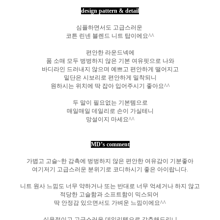
design pattern & detail
심플하면서도 고급스러운
코튼 린넨 블렌드 니트 탑이에요^^
편안한 라운드넥에
품 소매 모두 벙벙하지 않은 기본 여유핏으로 나와
바디라인 드러내지 않으며 예쁘고 편안하게 떨어지고
밑단은 시보리로 편안하게 밀착되니
원하시는 위치에 딱 잡아 입어주시기 좋아요^^
두 말이 필요없는 기본템으로
매일매일 데일리로 손이 가실테니
망설이지 마세요^^
MD’s comment
가볍고 고슬~한 감촉에 벙벙하지 않은 편안한 여유감이 기분좋아
여기저기 고급스러운 분위기로 코디하시기 좋은 아이랍니다.
니트 원사 느낌도 너무 약하거나 또는 반대로 너무 억세거나 하지 않고
적당한 고슬함과 소프트함이 믹스되어
딱 안정감 있으면서도 가벼운 느낌이에요^^
실용적이고 고급스러운 데일리템으로 강추해드리니