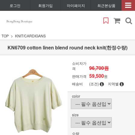
로그인
회원가입
마이페이지
최근본상품
TOP
KNIT/CARDIGANS
KN6709 cotton linen blend round neck knit(한정수량)
소비자가
96,700원
격
59,500
판매가격
원
배송비
(조건)
지역별
color
size
수량