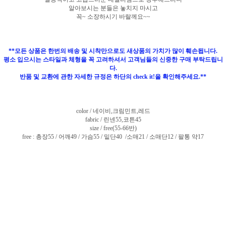
알아보시는 분들은 놓치지 마시고
꼭~ 소장하시기 바랄께요~~
**모든 상품은 한번의 배송 및 시착만으로도 새상품의 가치가 많이 훼손됩니다.
평소 입으시는 스타일과 체형을 꼭 고려하셔서 고객님들의 신중한 구매 부탁드립니
다.
반품 및 교환에 관한 자세한 규정은 하단의 check it!을 확인해주세요.**
color / 네이비,크림민트,레드
fabric / 린넨55,코튼45
size / free(55-66반)
free : 총장55 / 어깨49 / 가슴55 / 밑단40 /소매21 / 소매단12 / 팔통 약17