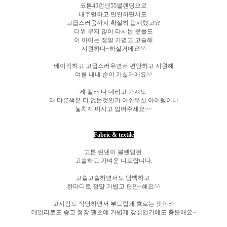
코튼45린넨55블렌딩으로
내추럴하고 편안하면서도
고급스러움까지 확실히 탑재했고요
더위 무지 많이 타시는 분들도
이 아이는 정말 가볍고 고슬해
시원하다~하실거에요^^
베이직하고 고급스러우면서 편안하고 시원해
여름 내내 손이 가실거에요^^
세 컬러 다 데리고 가셔도
왜 다른색은 더 없는것인가 아쉬우실 아이템이니
놓치지 마시고 입어주세요~~
Fabric & textile
고튼 린넨이 블렌딩된
고슬하고 가벼운 니트랍니다.
고슬고슬하면서도 담백하고
한마디로 정말 가볍고 편안~해요^^
고시감도 적당하면서 부드럽게 흐르는 핏이라
데일리로도 좋고 정장 팬츠에 가볍게 갖춰입기에도 충분해요~