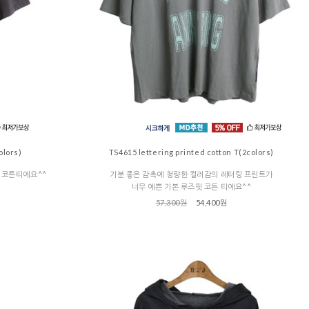
olors)
TS4615 lettering printed cotton T(2colors)
 코튼티에요^^
기분 좋은 감촉에 청량한 컬러감의 레터링 프린트가
너무 예쁜 기본 루즈핏 코튼 티에요^^
57,300원
54,400원