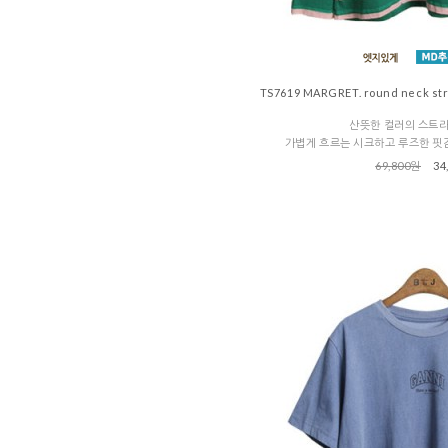
TS7619 MARGRET. round neck strip
산뜻한 컬러의 스트
가볍게 흐르는 시크하고 루즈한 핏
69,800원
34