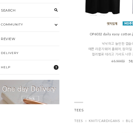
SEARCH
COMMUNITY
OP6032 daily easy cotton 
REVIEW
낙낙하고 늘씬한 캡슬
예쁜 라운지웨어 홈웨어, 원마일
DELIVERY
컬러별로 데리고 가셔도 너무
65,500원
58
HELP
TEES
TEES
KNIT/CARDIGANS
BLO