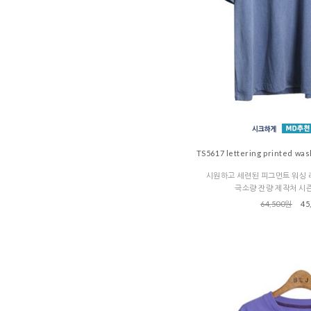
TS5617 lettering printed was
시원하고 세련된 피그먼트 워싱 
극소량 잔량 제작처 시
64,500원
45