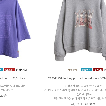
ed cotton T(2colors)
TS5042 WI.donkey printed round neck MTM
하고 예쁜 핏이 돋보이는
핏 착용감 스타일 모두 완벽해요^^
코튼티에요^^
편안하고 예쁜 맨투맨 좋아하신다면 무조건 입어주셔야 
서둘러주세요~~
,200원
크림컬러만 소량 남아 제작처 시즌오프 세일 진
64,500원
48,000원