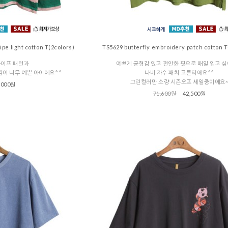
e light cotton T(2colors)
TS5629 butterfly embroidery patch cotton T
라이프 패턴과
예쁘게 균형감 있고 편안한 핏으로 매일 입고 
감이 너무 예쁜 아이에요^^
나비 자수 패치 코튼티에요^^
그린컬러만 소량 시즌오프 세일중이에요
,000원
71,600원
42,500원