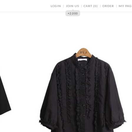
LOGIN
JOIN US
CART
(
0
)
ORDER
MY PAG
+2,000