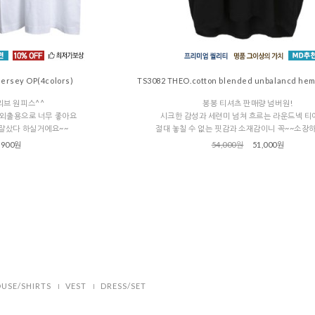
jersey OP(4colors)
TS3082 THEO.cotton blended unbalancd hem
리브 원피스^^
봉봉 티셔츠 판매량 넘버원!
 외출용으로 너무 좋아요
시크한 감성과 세련미 넘쳐 흐르는 라운드넥 티
 잘샀다 하실거에요~~
절대 놓칠 수 없는 핏감과 소재감이니 꼭~~소장
,900원
54,000원
51,000원
USE/SHIRTS
VEST
DRESS/SET