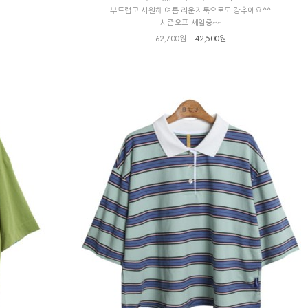
부드럽고 시원해 여름 라운지룩으로도 강추에요^^
시즌오프 세일중~~
62,700원
42,500원