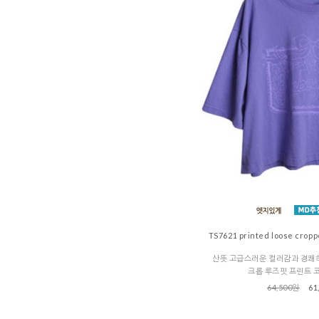
TS7621 printed loose cropp
산뜻 고급스러운 컬러감과 경쾌
크롭 루즈핏 프린트 
64,500원
61