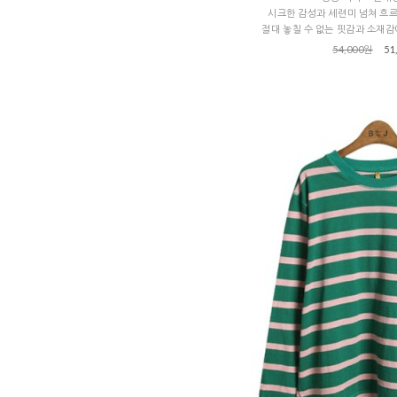
시크한 감성과 세련미 넘쳐 흐
절대 놓칠 수 없는 핏감과 소재
54,000원
51