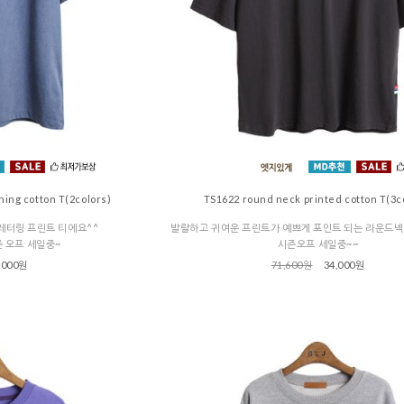
hing cotton T(2colors)
TS1622 round neck printed cotton T(3c
레터링 프린트 티에요^^
발랄하고 귀여운 프린트가 예쁘게 포인트 되는 라운드넥
즌 오프 세일중~
시즌오프 세일중~~
,000원
71,600원
34,000원