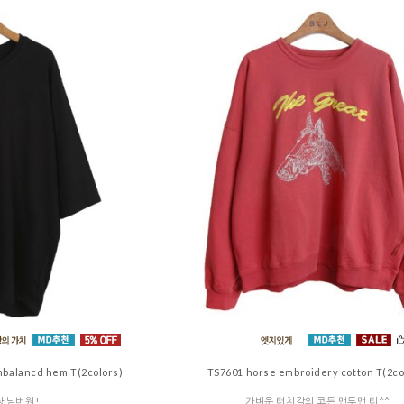
nbalancd hem T(2colors)
TS7601 horse embroidery cotton T(2co
량 넘버원!
가벼운 터치감의 코튼 맨투맨 티^^