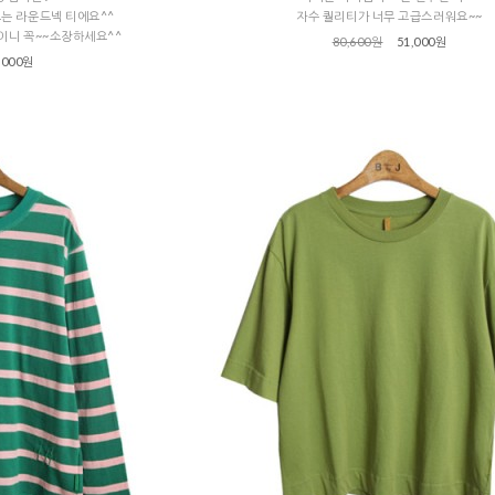
르는 라운드넥 티에요^^
자수 퀄리티가 너무 고급스러워요~~
감이니 꼭~~소장하세요^^
80,600원
51,000원
,000원