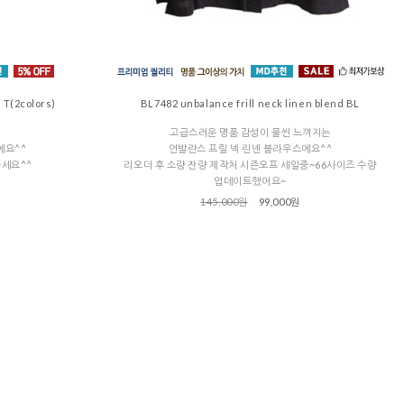
 T(2colors)
BL7482 unbalance frill neck linen blend BL
고급스러운 명품 감성이 물씬 느껴지는
에요^^
언발란스 프릴 넥 린넨 블라우스에요^^
하세요^^
리오더 후 소량 잔량 제작처 시즌오프 세일중~66사이즈 수량
업데이트했어요~
145,000원
99,000원