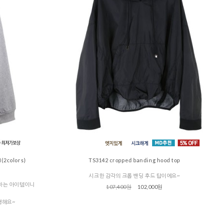
(2colors)
TS3142 cropped banding hood top
시크한 감각의 크롭 밴딩 후드 탑이에요~
하는 아이템이니
107,400원
102,000원
행해요~