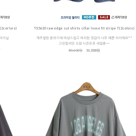
(2corlors)
TS5620 raw edge cut shirts cillar loose fit stripe T(2colors)
싶어지실
캐주얼한 분위기에 여성스럽고 여리한 핏감이 너무 예쁜 아이에요^^
그린컬러만 소량 시즌오프 세일중~~
~
80,600원
51,000원