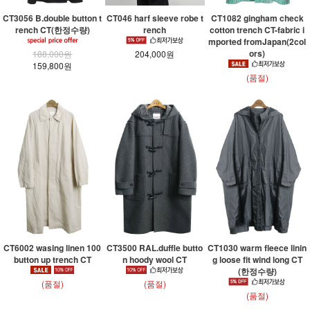
CT3056 B.double button t
CT046 harf sleeve robe t
CT1082 gingham check
rench CT(한정수량)
rench
cotton trench CT-fabric i
mported fromJapan(2col
ors)
188,000원
204,000원
159,800원
(품절)
CT6002 wasing linen 100
CT3500 RAL.duffle butto
CT1030 warm fleece linin
button up trench CT
n hoody wool CT
g loose fit wind long CT
(한정수량)
(품절)
(품절)
(품절)