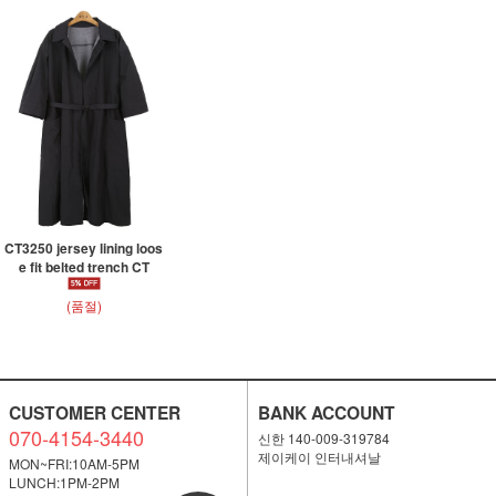
CT3250 jersey lining loos
e fit belted trench CT
(품절)
CUSTOMER CENTER
BANK ACCOUNT
070-4154-3440
신한 140-009-319784
제이케이 인터내셔날
MON~FRI:10AM-5PM
LUNCH:1PM-2PM